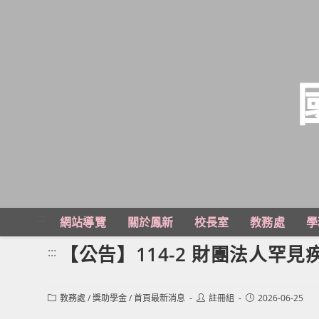
跳
轉
至
主
:::
網站導覽
關於鳳新
校長室
教務處
學
要
內
【公告】114-2 財團法人罕
:::
容
Post
Post
Post
教務處
/
獎助學金
/
首頁最新消息
註冊組
2026-06-25
category:
author:
published: