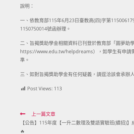
說明：
一、依教育部115年6月23日臺教高(四)字第11500
1150750014號函辦理。
二、旨揭獎助學金相關資料已刊登於教育部「圓夢助
https://www.edu.tw/helpdreams
準。
三、如對旨揭獎助學金有任何疑義，請逕洽該會承辦人詹小姐
Post Views:
113
Read
上一篇文章
【公告】115年度【一升二數理及雙語實驗班(續招)】
more
🔥
articles