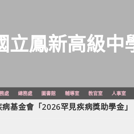
國立鳳新高級中
務處
總務處
圖書館
輔導室
教官室
人事室
見疾病基金會「2026罕見疾病獎助學金」