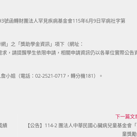
61793號函轉財團法人罕見疾病基金會115年6月9日罕病社字第
學網」之「獎助學金資訊」項下（網址：
），如學生有申請需求，請提醒學生依限申請，相關申請資訊仍以各單位實際公
（電話：02-2521-0717，轉分機181）。
下一篇文
成績
【公告】114-2 團法人中華民國心臟病兒童基金會
童獎勵