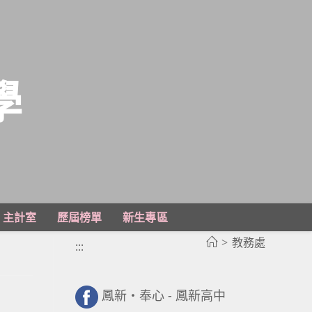
學
主計室
歷屆榜單
新生專區
>
教務處
:::
鳳新・奉心 - 鳳新高中