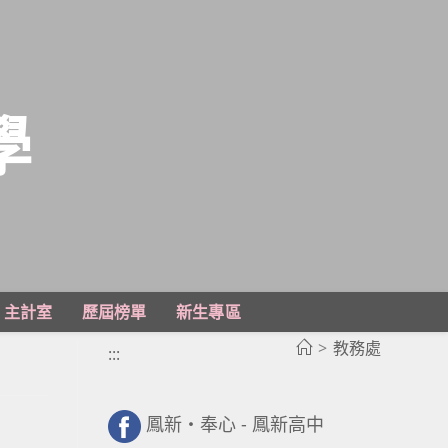
學
主計室
歷屆榜單
新生專區
>
教務處
:::
鳳新・奉心 - 鳳新高中