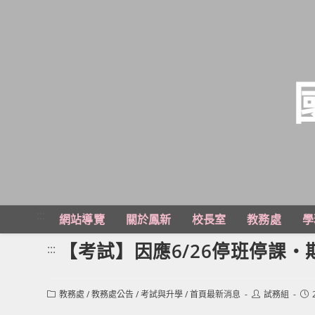
跳
轉
至
主
:::
網站導覽
關於鳳新
校長室
教務處
學
要
內
【考試】因應6/26停班停課‧
:::
容
Post
Post
Pos
教務處
/
教務處公告
/
考試與升學
/
首頁最新消息
試務組
category:
author:
pub