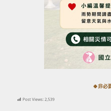
🍀非必
Post Views:
2,539