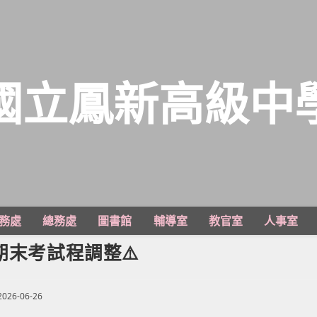
國立鳳新高級中
務處
總務處
圖書館
輔導室
教官室
人事室
期末考試程調整⚠️
t
2026-06-26
lished: