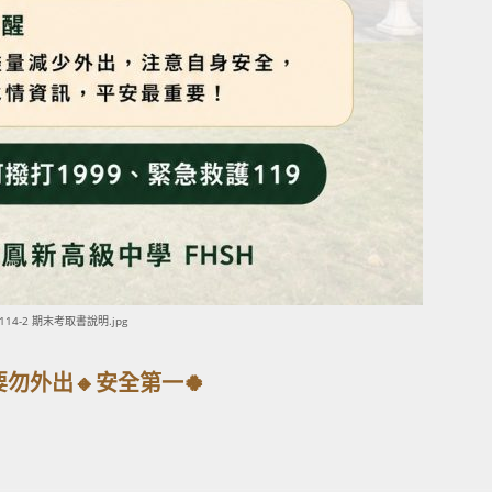
114-2 期末考取書說明.jpg
要勿外出🔸安全第一🍀