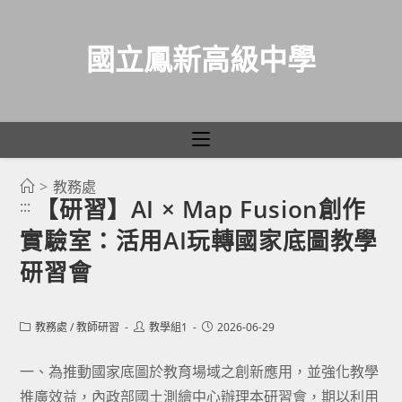
國立鳳新高級中學
>
教務處
跳
【研習】AI × Map Fusion創作
:::
轉
實驗室：活用AI玩轉國家底圖教學
至
主
研習會
要
內
Post
Post
Post
教務處
/
教師研習
教學組1
2026-06-29
容
category:
author:
published:
一、為推動國家底圖於教育場域之創新應用，並強化教學
推廣效益，內政部國土測繪中心辦理本研習會，期以利用