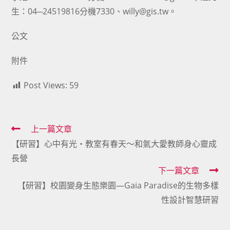
生：04─24519816分機7330、willy@gis.tw。
公文
附件
Post Views:
59
Read
上一篇文章
【研習】心中有光・教室有春天～和氣大愛教師身心靈成
more
長營
articles
下一篇文章
【研習】校園變身生態樂園—Gaia Paradise的生物多樣
性設計智慧研習