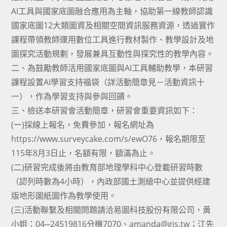
AI工具與國家底圖融合應用為主軸，協助第一線教師認識
國家底圖12大類圖資及相關空間資訊服務資源，透過實作
課程帶領教師運用數位工具進行教材製作、教學設計及地
圖探究活動規劃，發展兼具互動性與探究性的教學內容。
二、為鼓勵教師活用國家底圖與AI工具輔助教學，本研習
課程設置AI學習支持福袋（詳活動簡章見－活動資訊十
一），作為學習支持與參與回饋。
三、檢送本研習會活動簡章，研習會重要資訊如下：
(一)採線上報名，免費參加，報名網址為
https://www.surveycake.com/s/ewO76，報名期限至
115年8月3日止，名額有限，額滿為止。
(二)研習完成後將由教育部地理學科中心登載研習時數
（認列時數為4小時），內政部國土測繪中心並提供經建
版地形圖紙圖作為教學使用。
(三)活動聯繫及相關問題請洽易圖科技股份有限公司，黃
小姐：04─24519816分機7070、amanda@gis.tw；江先