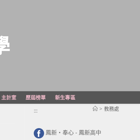
學
主計室
歷屆榜單
新生專區
>
教務處
:::
鳳新・奉心 - 鳳新高中