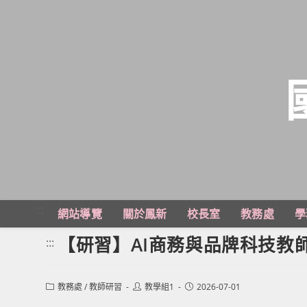
跳
轉
至
主
:::
網站導覽
關於鳳新
校長室
教務處
學
要
內
【研習】AI商務與品牌科技教
:::
容
Post
Post
Post
教務處
/
教師研習
教學組1
2026-07-01
category:
author:
published: