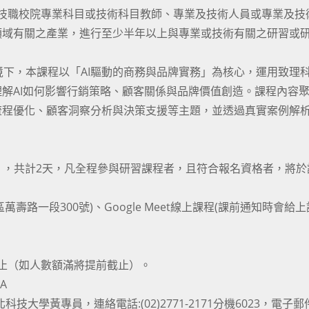
「技職校院專業科目或技術科目教師、專業及技術人員或專業及技
領域有關之產業，進行至少半年以上與專業或技術有關之研習或
境下，本課程以「AI驅動的商務與品牌實務」為核心，運用致理
AI如何影響行銷策略、顧客關係與品牌價值創造。課程內容聚焦
流程優化、顧客洞察分析與決策支援等主題，並透過真實案例解
（二），共計2天，凡全程參與研習課程者，且符合報名資格者，將
壽路一段300號)、Google Meet線上課程(課前通知時會給
為止（如人數額滿將提前截止）。
3A
學黃專員，連絡電話:(02)2771-2171分機6023，電子郵