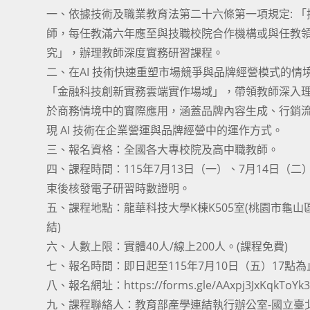
一、依據技術及職業教育法第二十六條第一項規定: 
師，每任教滿六年應至與技職校院合作機構或與任教
究」，辦理教師深度實務研習課程。
二、在AI 技術快速重塑市場競爭與品牌經營模式的情
「金融科技創新實務雲端實作場域」，帶領教師深入理解
於商務情境中的實際應用，涵蓋品牌內容生成、行銷
現 AI 技術在企業營運與品牌經營中的運作方式。
三、報名資格：全國各大專校院及高中職教師。
四、課程時間：115年7月13日（一）、7月14日
束後核發電子研習時數證明。
五、課程地點：龍華科技大學K棟K505室(桃園市龜山區萬
結)
六、人數上限：實體40人/線上200人。(課程免費)
七、報名時間：即日起至115年7月10日（五）17點
八、報名網址：https://forms.gle/AAxpj3JxKqkToYk
九、課程聯絡人：教育部產學連結執行辦公室-國立臺北科技大