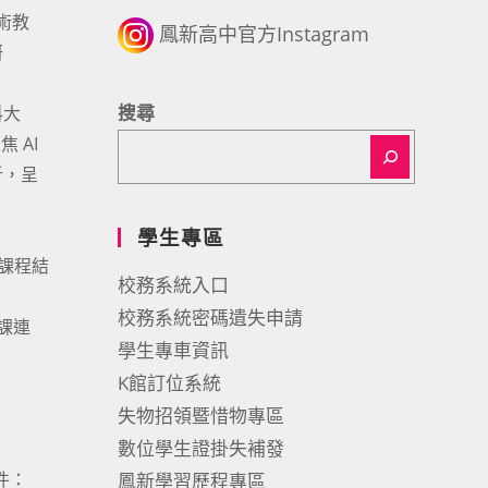
術教
鳳新高中官方Instagram
研
搜尋
科大
 AI
析，呈
學生專區
於課程結
校務系統入口
校務系統密碼遺失申請
上課連
學生專車資訊
K館訂位系統
失物招領暨惜物專區
數位學生證掛失補發
件：
鳳新學習歷程專區