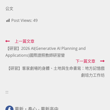
公文
Post Views:
49
Read
上一篇文章
【研習】2026 AI(Generative AI Planning and
more
Applications)國際證照教師研習營
articles
下一篇文章
【研習】客家劇場的身體、土地與生命書寫：地方記憶戲
劇培力工作坊
:::
鳳新・奉心 - 鳳新高中