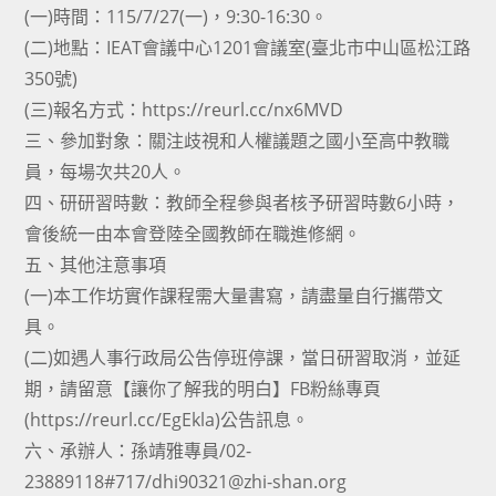
(一)時間：115/7/27(一)，9:30-16:30。
(二)地點：IEAT會議中心1201會議室(臺北市中山區松江路
350號)
(三)報名方式：https://reurl.cc/nx6MVD
三、參加對象：關注歧視和人權議題之國小至高中教職
員，每場次共20人。
四、研研習時數：教師全程參與者核予研習時數6小時，
會後統一由本會登陸全國教師在職進修網。
五、其他注意事項
(一)本工作坊實作課程需大量書寫，請盡量自行攜帶文
具。
(二)如遇人事行政局公告停班停課，當日研習取消，並延
期，請留意【讓你了解我的明白】FB粉絲專頁
(https://reurl.cc/EgEkla)公告訊息。
六、承辦人：孫靖雅專員/02-
23889118#717/dhi90321@zhi-shan.org