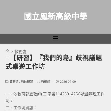
國立鳳新高級中學
>
教務處
跳
【研習】『我們的島』歧視議題
:::
轉
式桌遊工作坊
至
主
要
Post
Post
Post
教務處
/
教師研習
教學組1
2026-07-09
category:
author:
published:
內
容
一、依教育部臺教師(三)字第1142601425G號函辦理工作
坊。
二、工作坊資訊：