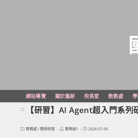
跳
轉
至
主
:::
網站導覽
關於鳳新
校長室
教務處
學
要
內
【研習】AI Agent超入門系
:::
容
Post
Post
Post
教務處
/
教師研習
教學組1
2026-07-09
category:
author:
published: