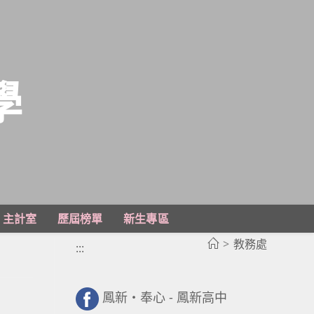
學
主計室
歷屆榜單
新生專區
>
教務處
:::
鳳新・奉心 - 鳳新高中