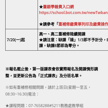
★
臺銀學雜費入口網
https://school.bot.com.tw/newTwban
★請參考「
重補修繳費單列印及繳費操
高一、高二重補修陸續開課
7/20(一)起
★請注意：缺課「達」1/3即不予計分，E
課，缺課8節即為零分。
※報名截止後，第一版課表會依實際報名及開課情形調
整，並更新公告為「正式課表」及分班名單。
※如有重補修相關問題，請於上班日(星期一至五，
08:30~16:30)電洽：
★課程問題：07-7658288#5211教務處教學組