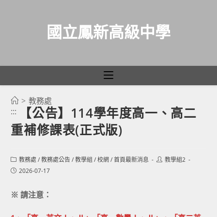
國立鳳新高級中學
>
教務處
跳
【公告】114學年度高一、高二
:::
轉
重補修課表(正式版)
至
主
要
Post
Post
教務處
/
教務處公告
/
教學組
/
校網
/
首頁最新消息
教學組2
category:
author:
內
Post
2026-07-17
published:
容
※ 請注意：