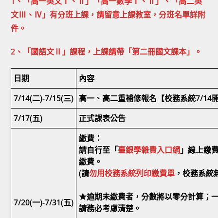
1、「高一英文Ⅰ、Ⅱ」「高一數學Ⅰ、Ⅱ」、「高二英
文Ⅲ、Ⅳ」有分班上課，請留意上課教室，分班名單詳附
件。
2、「國語文Ⅱ」課程，上課請帶「第二冊國文課本」。
日期
內容
7/14(二)-7/15(三)
高一、高二重補修報名【校務系統7/14
7/17(五)
正式課表公告
繳費：
請自行至「
臺銀學雜費入口網
」線上繳
繳費。
(請
勿用校務系統列印繳費單
，校務系統
★逾期未繳費者，分數將以零分計算；
7/20(一)-7/31(五)
請務必考慮清楚。