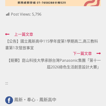
Post Views:
5,796
Read
上一篇文章
【公告】國立鳳新高中115學年度第1學期高二,高三教科
more
書第1次發放事宜
articles
下一篇文章
【競賽】崑山科技大學承辦台灣Panasonic集團「第十一
屆2026綠色生活創意設計大賽」
:::
鳳新・奉心 - 鳳新高中