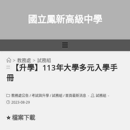
國立鳳新高級中學
>
教務處
>
試務組
跳
【升學】113年大學多元入學手
:::
轉
冊
至
主
要
Post
Post
教務處公告
/
考試與升學
/
試務組
/
首頁最新消息
試務組
category:
author:
內
Post
2023-08-29
published:
容
⭐
檔案下載