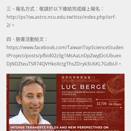
三、報名方式：敬請於以下連結完成線上報名：
http://ps1tw.astro.ncu.edu.tw/ttss/index.php/isrf-
2/。
四、臉書活動貼文：
https://www.facebook.com/TaiwanTopScienceStuden
tProject/posts/pfbid02z3g1MsAaLnDpZwyJDciUbuex
DjNDZteuT5R74QVHkoXctgThsZDryk3U6KL7GdbUl。