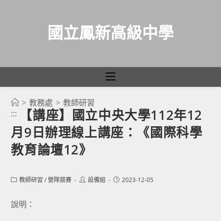
國立鳳新高級中學
>
教務處
>
教師研習
跳
【講座】國立中央大學112年12
:::
轉
月9日辦理線上講座：《國際科學
至
主
教育論壇12》
要
內
Post
Post
Post
教師研習
/
營隊競賽
設備組
2023-12-05
容
category:
author:
published:
說明：