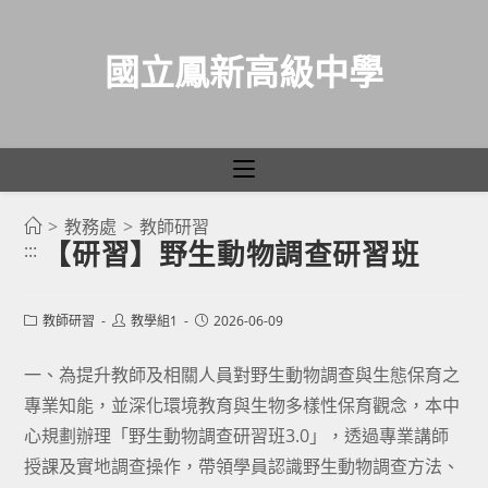
國立鳳新高級中學
>
教務處
>
教師研習
跳
【研習】野生動物調查研習班
:::
轉
至
主
Post
Post
Post
教師研習
教學組1
2026-06-09
category:
author:
published:
要
一、為提升教師及相關人員對野生動物調查與生態保育之
內
專業知能，並深化環境教育與生物多樣性保育觀念，本中
容
心規劃辦理「野生動物調查研習班3.0」，透過專業講師
授課及實地調查操作，帶領學員認識野生動物調查方法、