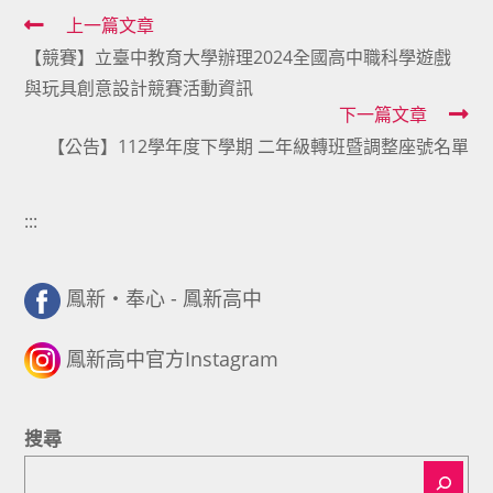
Read
上一篇文章
【競賽】立臺中教育大學辦理2024全國高中職科學遊戲
more
與玩具創意設計競賽活動資訊
articles
下一篇文章
【公告】112學年度下學期 二年級轉班暨調整座號名單
:::
鳳新・奉心 - 鳳新高中
鳳新高中官方Instagram
搜尋