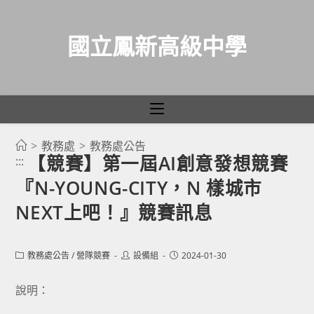
國立鳳新高級中學
>
教務處
>
教務處公告
跳
【競賽】第一屆AI創意發想競賽
:::
轉
『N-YOUNG-CITY，N 樣城市
至
主
NEXT上吧！』競賽訊息
要
內
Post
Post
Post
教務處公告
/
營隊競賽
設備組
2024-01-30
容
category:
author:
published:
說明：