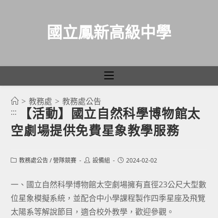
國立鳳新高級中學
>
教務處
>
教務處公告
跳
【活動】國立自然科學博物館太
:::
轉
空劇場提供免費星象教學服務
至
主
要
Post
Post
Post
教務處公告
/
營隊競賽
設備組
2024-02-02
category:
author:
published:
內
容
一、國立自然科學博物館太空劇場擁有直徑23公尺大型數
位星象模擬系統，並配合中小學課程製作四季星座及飛覽
太陽系等解說節目，適合校外教學，歡迎參觀。