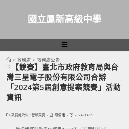
國立鳳新高級中學
>
教務處
>
教務處公告
跳
【競賽】臺北市政府教育局與台
:::
轉
灣三星電子股份有限公司合辦
至
主
「2024第5屆創意提案競賽」活動
要
資訊
內
容
Post
Post
Post
教務處公告
/
營隊競賽
設備組
2024-03-11
category:
author:
published: