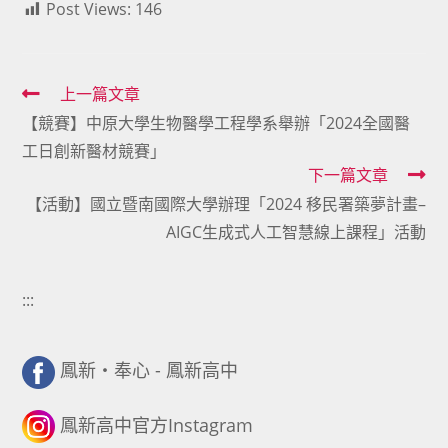
Post Views:
146
Read
上一篇文章
【競賽】中原大學生物醫學工程學系舉辦「2024全國醫
more
工日創新醫材競賽」
articles
下一篇文章
【活動】國立暨南國際大學辦理「2024 移民署築夢計畫–
AIGC生成式人工智慧線上課程」活動
:::
鳳新・奉心 - 鳳新高中
鳳新高中官方Instagram