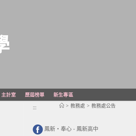
學
主計室
歷屆榜單
新生專區
>
教務處
>
教務處公告
:::
鳳新・奉心 - 鳳新高中