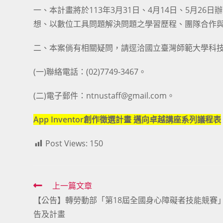
一、本計畫將於113年3月31日、4月14日、5月2
想、以數位工具問題解決問題之學習歷程、團隊合作
二、本案倘有相關疑問，請逕洽國立臺灣師範大學科
(一)聯絡電話：(02)7749-3467。
(二)電子郵件：ntnustaff@gmail.com。
App Inventor創作徵選計畫 邁向卓越講座系列議程表
Post Views:
150
Read
上一篇文章
【公告】轉勞動部「第18屆全國身心障礙者技能競賽
more
告及計畫
articles