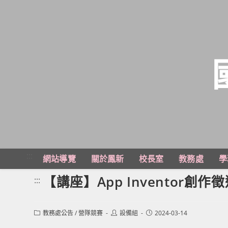
跳
轉
至
主
:::
網站導覽
關於鳳新
校長室
教務處
學
要
內
【講座】App Inventor創
:::
容
Post
Post
Post
教務處公告
/
營隊競賽
設備組
2024-03-14
category:
author:
published: