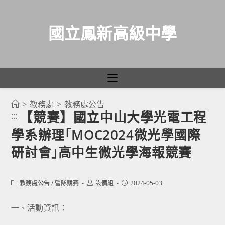
國立鳳新高級中學
>
教務處
>
教務處公告
跳
【競賽】國立中山大學光電工程
:::
轉
學系辦理｢MOC2024微光學國際
至
主
研討會｣高中生微光學海報競賽
要
內
Post
Post
Post
教務處公告
/
營隊競賽
設備組
2024-05-03
容
category:
author:
published:
一、活動資訊：