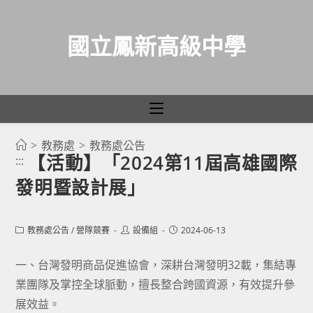
國立鳳新高級中學
>
教務處
>
教務處公告
跳
【活動】「2024第11屆高雄國際
:::
轉
發明暨設計展」
至
主
要
Post
Post
Post
教務處公告
/
營隊競賽
設備組
2024-06-13
category:
author:
published:
內
容
一、台灣發明商品促進協會，深耕台灣發明32載，集結專
業團隊及掌控全球脈動，擅長整合跨國資源，有效提升參
展效益。