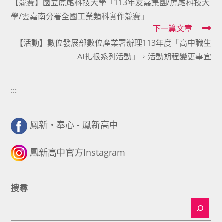
【競賽】國立虎尾科技大學「113年友嘉集團/虎尾科技大
more
學/雲嘉南分署全國工業類科實作競賽」
articles
下一篇文章
【活動】數位發展部數位產業署辦理113年度「高中職生
AI扎根系列活動」，活動期程變更事宜
:::
鳳新・奉心 - 鳳新高中
鳳新高中官方Instagram
搜尋