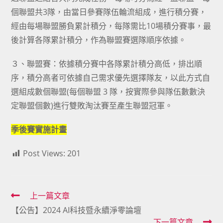
個聯盟共3隊，由當日參賽隊伍輪流組成，進行積分賽，
經由每場聯盟勝負累計積分，每隊需比10場積分賽事，最
後計算各隊累計積分，作為聯盟賽選隊順序依據。
３、聯盟賽：依據積分賽中各隊累計積分高低，排出順
序，積分高者可依據自己需求優先選擇隊友，以此方式自
選組成數個聯盟(每個聯盟 3 隊，按實際參與隊伍數數決
定聯盟個數)進行雙敗淘汰賽至產生聯盟冠軍。
季後賽實施計畫
Post Views:
201
Read
上一篇文章
【公告】2024 AI科技暨永續淨零論壇
more
下一篇文章