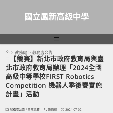
國立鳳新高級中學
>
教務處
>
教務處公告
跳
【競賽】新北市政府教育局與臺
:::
轉
北市政府教育局辦理「2024全國
至
主
高級中等學校FIRST Robotics
要
Competition 機器人季後賽實施
內
計畫」活動
容
Post
Post
Post
教務處公告
/
營隊競賽
設備組
2024-07-02