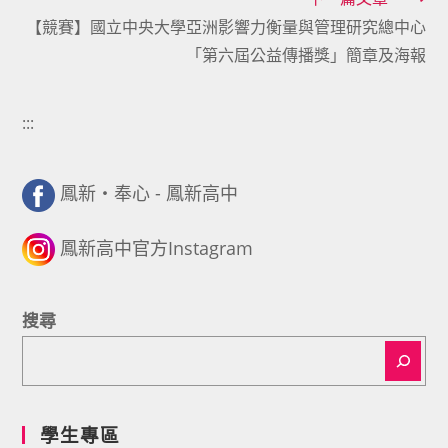
articles
【競賽】國立中央大學亞洲影響力衡量與管理研究總中心
「第六屆公益傳播獎」簡章及海報
:::
鳳新・奉心 - 鳳新高中
鳳新高中官方Instagram
搜尋
學生專區