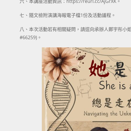
六、本講座活動資訊：https://reurl.cc/AjGrXK。
七、隨文檢附演講海報電子檔1份及活動議程。
八、本次活動若有相關疑問，請逕向承辦人鄭宇彤小姐諮詢(電子信
#66259)。