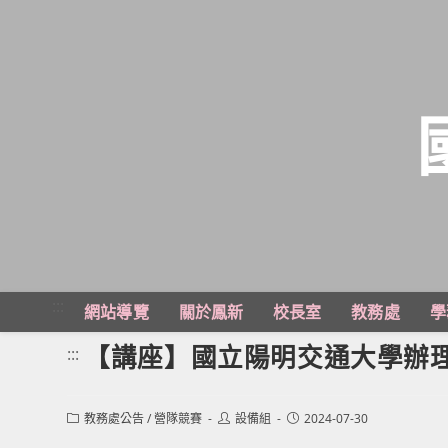
跳
轉
至
主
:::
網站導覽
關於鳳新
校長室
教務處
學
要
內
【講座】國立陽明交通大學辦
:::
容
Post
Post
Post
教務處公告
/
營隊競賽
設備組
2024-07-30
category:
author:
published: