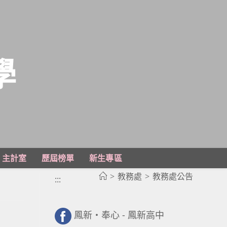
學
主計室
歷屆榜單
新生專區
>
教務處
>
教務處公告
:::
鳳新・奉心 - 鳳新高中