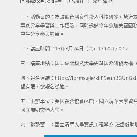
Post
Post
Post
教務處公告
/
營隊競賽
設備組
2024-08-13
category:
author:
published:
一、活動目的：為鼓勵台灣女性投入科技研發，營造
專家分享學習與工作經驗，同時邀請今年參加美國國務院舉辦
中生分享參與經驗。
二、講座時間: 113年8月24日（六）13:00-17:00。
三、講座地點：國立臺北科技大學先鋒國際研發大樓（台北
四、報名連結：https://forms.gle/kEP9euhB
額有限，欲報名從速。
五、主辦單位：美國在台協會(AIT)、國立清華大學
國立陽明交通大學。
六、聯繫窗口：國立清華大學資訊工程學系-汪岱毅助理，03-