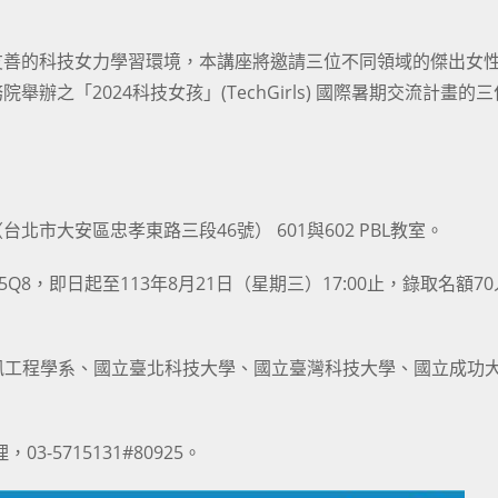
友善的科技女力學習環境，本講座將邀請三位不同領域的傑出女
之「2024科技女孩」(TechGirls) 國際暑期交流計畫的
市大安區忠孝東路三段46號） 601與602 PBL教室。
GUnGsf5Q8，即日起至113年8月21日（星期三）17:00止，錄取名額7
資訊工程學系、國立臺北科技大學、國立臺灣科技大學、國立成功
5715131#80925。