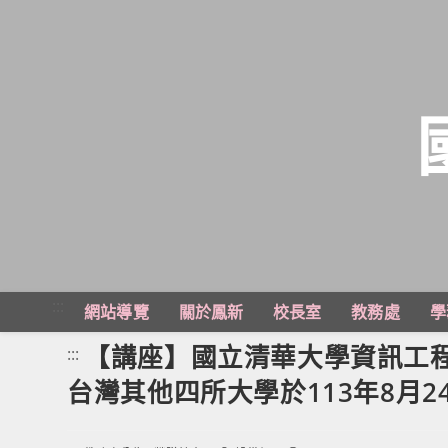
跳
轉
至
主
:::
網站導覽
關於鳳新
校長室
教務處
學
要
內
【講座】國立清華大學資訊工程
:::
容
台灣其他四所大學於113年8月24