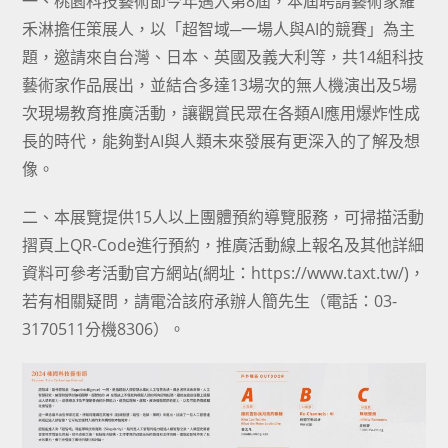
一、桃園科技藝術節今年邁入第8屆，本屆聘請藝術家羅
禾淋擔任策展人，以「超智域─一場人與AI的競賽」為主
題，邀請來自台灣、日本、英國及義大利等，共14組科技
藝術家作品展出，並結合多達13場次的無人機演出及5場
次現場教育推廣活動，讓觀賞民眾在各類AI應用爆炸性成
長的時代，能夠對AI與人類未來發展有更深入的了解及想
像。
二、本展覽提供15人以上團體預約導覽服務，可掃描活動
摺頁上QR-Code進行預約，推廣活動線上報名及其他詳細
資料可參考活動官方網站(網址：https://www.taxt.tw/)，
若有相關疑問，請電洽該府承辦人簡先生（電話：03-
3170511分機8306）。