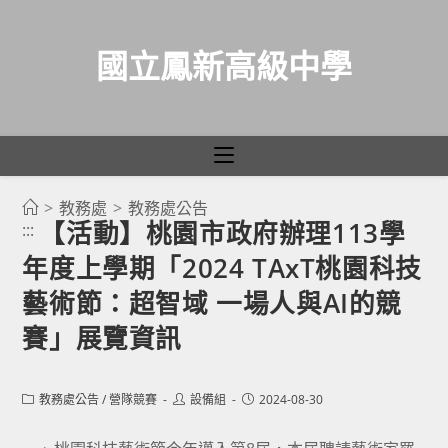
國立鳳新高級中學
>
教務處
>
教務處公告
跳
【活動】桃園市政府辦理113學
:::
轉
年度上學期「2024 TAxT桃園科技
至
主
藝術節：超智域 一場人與AI的競
要
賽」展覽資訊
內
容
Post
Post
Post
教務處公告
/
營隊競賽
設備組
2024-08-30
category:
author:
published: