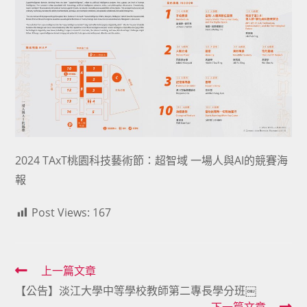
2024 TAxT桃園科技藝術節：超智域 一場人與AI的競賽海
報
Post Views:
167
Read
上一篇文章
【公告】淡江大學中等學校教師第二專長學分班￼
more