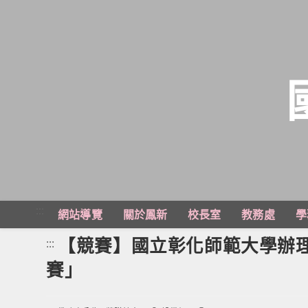
跳
轉
至
主
:::
網站導覽
關於鳳新
校長室
教務處
學
要
內
【競賽】國立彰化師範大學辦理「
:::
容
賽」