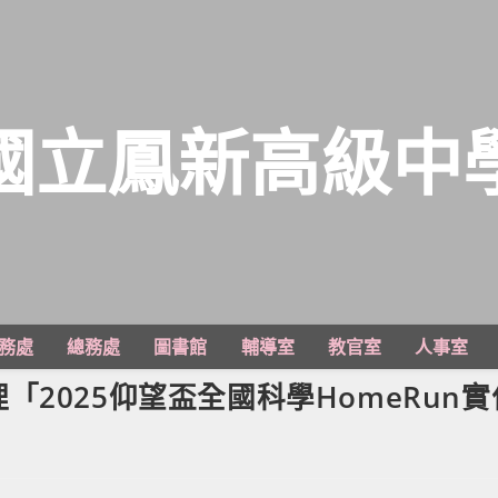
國立鳳新高級中
務處
總務處
圖書館
輔導室
教官室
人事室
2025仰望盃全國科學HomeRun實