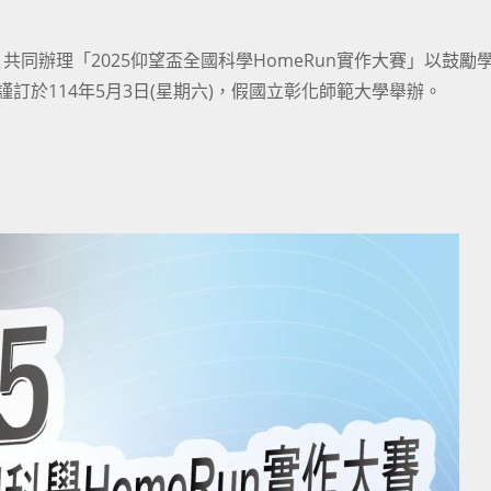
同辦理「2025仰望盃全國科學HomeRun實作大賽」以鼓勵
訂於114年5月3日(星期六)，假國立彰化師範大學舉辦。