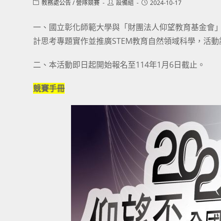
Post
Post
Post
教務處公告
/
營隊競賽
設備組
2024-10-17
category:
author:
published:
一、國立彰化師範大學與「財團法人仰望教育基金會」共
計思考專題實作並推廣STEM教育自然領域科學，活動謹
二、本活動即日起開始報名至114年1月6日截止。
競賽手冊