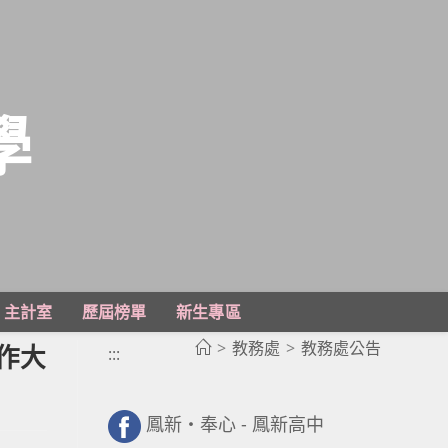
學
主計室
歷屆榜單
新生專區
>
教務處
>
教務處公告
作大
:::
鳳新・奉心 - 鳳新高中