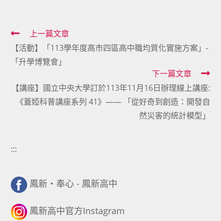
Read
上一篇文章
【活動】「113學年度高市四區高中職均質化實施方案」-
more
「升學博覽會」
articles
下一篇文章
【講座】國立中央大學訂於113年11月16日辦理線上講座:
《蓋婭科普講座系列 41》—— 「從好奇到創造：開發自
然災害的統計模型」
:::
鳳新・奉心 - 鳳新高中
鳳新高中官方Instagram