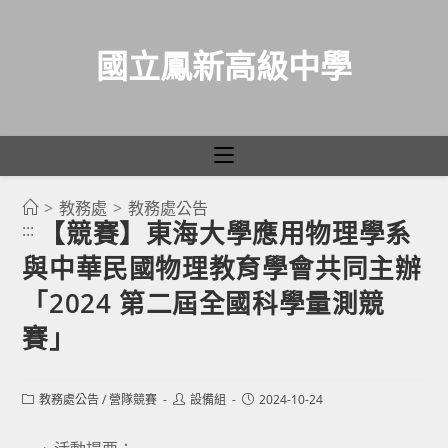
國立鳳新高級中學
>
教務處
>
教務處公告
跳
【競賽】東海大學應用物理學系
:::
轉
與中華民國物理教育學會共同主辦
至
主
「2024 第二屆全國科學量測競
要
賽」
內
容
Post
Post
Post
教務處公告
/
營隊競賽
設備組
2024-10-24
category:
author:
published: