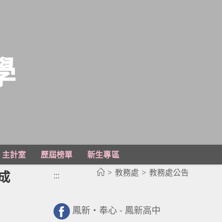
學
主計室
歷屆榜單
新生專區
>
教務處
>
教務處公告
成
:::
鳳新・奉心 - 鳳新高中