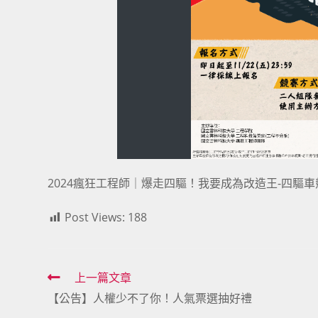
2024瘋狂工程師｜爆走四驅！我要成為改造王-四驅
Post Views:
188
Read
上一篇文章
【公告】人權少不了你！人氣票選抽好禮
more