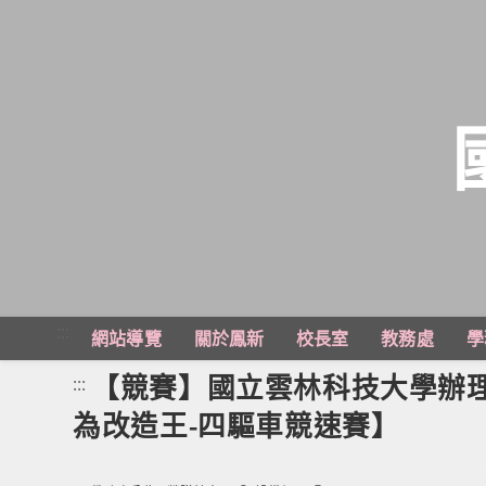
跳
轉
至
主
:::
網站導覽
關於鳳新
校長室
教務處
學
要
內
【競賽】國立雲林科技大學辦理
:::
容
為改造王-四驅車競速賽】