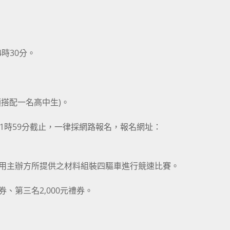
4時30分。
須搭配一名高中生)。
晚上11時59分截止，一律採網路報名，報名網址：
使用主辦方所提供之材料組裝四驅車進行競速比賽。
禮券、第三名2,000元禮券。