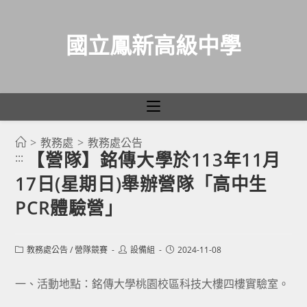
國立鳳新高級中學
>
教務處
>
教務處公告
跳
【營隊】銘傳大學於113年11月
:::
轉
17日(星期日)舉辦營隊「高中生
至
主
PCR體驗營」
要
內
Post
Post
Post
教務處公告
/
營隊競賽
設備組
2024-11-08
容
category:
author:
published:
一、活動地點：銘傳大學桃園校區科技大樓四樓實驗室。