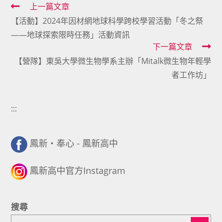
Read
上一篇文章
【活動】2024年因材網地球科學跨校學習活動「冬之祭
more
——地球探索限時任務」活動資訊
articles
下一篇文章
【營隊】東吳大學微生物學系主辦「Mitalk微生物年輕學
者工作坊」
:::
鳳新・奉心 - 鳳新高中
鳳新高中官方Instagram
搜尋