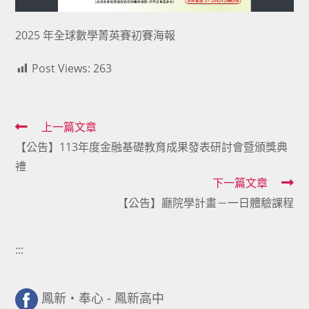
2025 年全球數學菁英賽初賽海報
Post Views:
263
Read
上一篇文章
【公告】113年度金融基礎教育成果發表研討會暨頒獎典
more
禮
articles
下一篇文章
【公告】廳院學計畫－一日體驗課程
:::
鳳新・奉心 - 鳳新高中