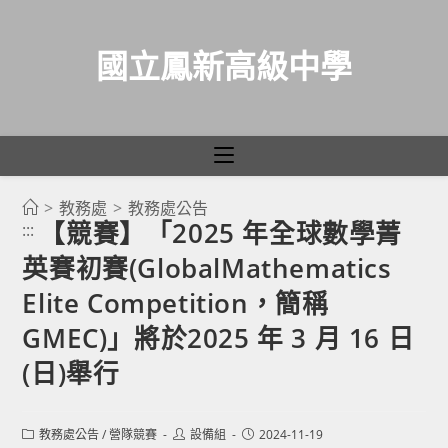
國立鳳新高級中學
>
教務處
>
教務處公告
跳
【競賽】「2025 年全球數學菁
:::
轉
英賽初賽(GlobalMathematics
至
主
Elite Competition，簡稱
要
GMEC)」將於2025 年 3 月 16 日
內
(日)舉行
容
Post
Post
Post
教務處公告
/
營隊競賽
設備組
2024-11-19