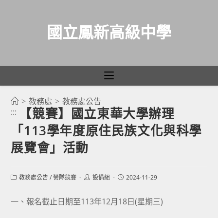
國立鳳新高級中學
>
教務處
>
教務處公告
跳
【競賽】國立東華大學辦理
:::
轉
「113學年度原住民族文化與科學
至
主
展覽會」活動
要
內
Post
Post
Post
教務處公告
/
營隊競賽
設備組
2024-11-29
容
category:
author:
published:
一、報名截止日期至113年12月18日(星期三)