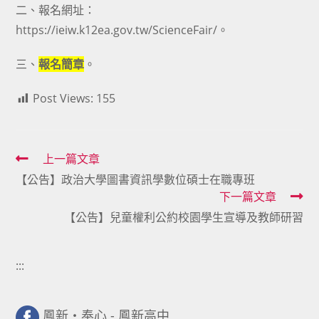
二、報名網址：
https://ieiw.k12ea.gov.tw/ScienceFair/。
三、
報名簡章
。
Post Views:
155
Read
上一篇文章
【公告】政治大學圖書資訊學數位碩士在職專班
more
下一篇文章
articles
【公告】兒童權利公約校園學生宣導及教師研習
:::
鳳新・奉心 - 鳳新高中