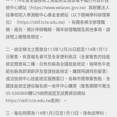
一、114年度全國技術士技能檢定簡章電子檔已刊登於技
檢中心網站（https://www.wdasec.gov.tw）與財團法人
技專校院入學測驗中心基金會網站（以下簡稱學科辦理單
位）（https://skill.tcte.edu.tw），有關各梯次辦理職
類、級別、預計停辦職類、隔年辦理職類及其他事項，請
詳閱上開簡章規定。
二、檢定梯次之簡章自113年12月26日起至114年1月13
日販售，有意報名者可至全家便利商店（全家販售的技能
檢定簡章有二種，白色包裝為全國技能檢定，咖啡色牛皮
紙包裝為即測即評及發證技能檢定，購買時請特別留意）
或洽技檢中心技能檢定服務窗口、各縣市簡章販售點、全
國技能檢定通信報名統一收件中心購買（販售期間可電洽
05-5360800轉529詢問或逕至試務資訊網站
https://skill.tcte.edu.tw查詢）。
三、報名時間為114年1月2日至1月13日，除免試學科、