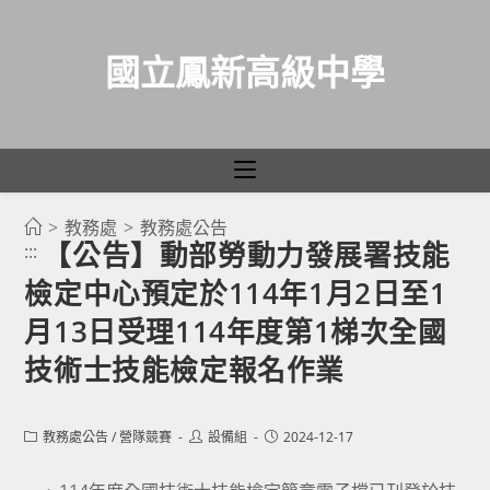
國立鳳新高級中學
>
教務處
>
教務處公告
跳
【公告】動部勞動力發展署技能
:::
轉
檢定中心預定於114年1月2日至1
至
主
月13日受理114年度第1梯次全國
要
技術士技能檢定報名作業
內
容
Post
Post
Post
教務處公告
/
營隊競賽
設備組
2024-12-17
category:
author:
published: