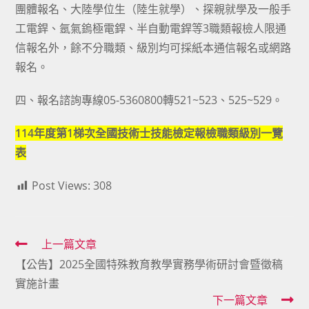
團體報名、大陸學位生（陸生就學）、探親就學及一般手
工電銲、氬氣鎢極電銲、半自動電銲等3職類報檢人限通
信報名外，餘不分職類、級別均可採紙本通信報名或網路
報名。
四、報名諮詢專線05-5360800轉521~523、525~529。
114年度第1梯次全國技術士技能檢定報檢職類級別一覽
表
Post Views:
308
Read
上一篇文章
【公告】2025全國特殊教育教學實務學術研討會暨徵稿
more
實施計畫
articles
下一篇文章