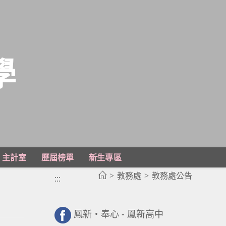
學
主計室
歷屆榜單
新生專區
>
教務處
>
教務處公告
:::
鳳新・奉心 - 鳳新高中