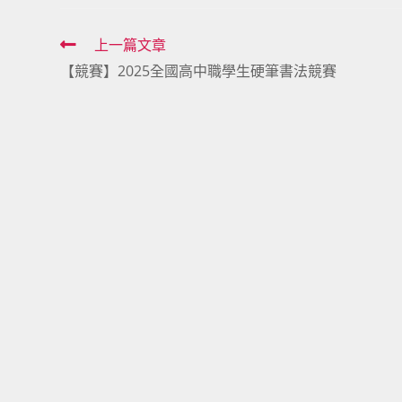
Read
上一篇文章
【競賽】2025全國高中職學生硬筆書法競賽
more
articles