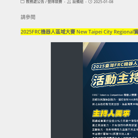
Post
Post
Post
教務處公告
/
營隊競賽
設備組
2025-01-08
category:
author:
published:
請參閱
2025FRC機器人區域大賽 New Taipei City Region