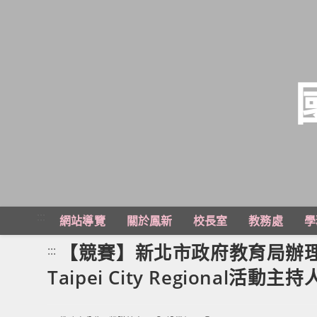
跳
轉
至
主
:::
網站導覽
關於鳳新
校長室
教務處
學
要
內
【競賽】新北市政府教育局辦理「
:::
容
Taipei City Regional