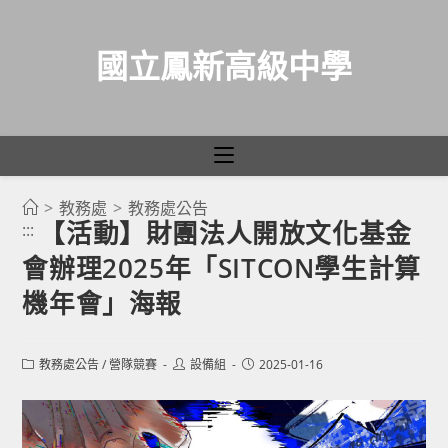
國立鳳新高級中學
>
教務處
>
教務處公告
跳
【活動】財團法人開放文化基金
:::
轉
會辦理2025年「SITCON學生計算
至
主
機年會」海報
要
內
Post
Post
Post
教務處公告
/
營隊競賽
設備組
2025-01-16
容
category:
author:
published: