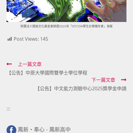
財團法人開放文化基金會辦理2025年「SITCON學生計算機年會」海報
Post Views:
145
Read
上一篇文章
【公告】中原大學國際雙學士學位學程
more
下一篇文章
articles
【公告】中文能力測驗中心2025獎學金申請
:::
鳳新・奉心 - 鳳新高中