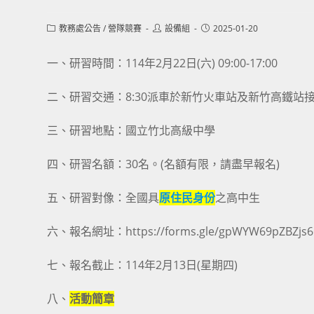
Post
Post
Post
教務處公告
/
營隊競賽
設備組
2025-01-20
category:
author:
published:
一、研習時間：114年2月22日(六) 09:00-17:00
二、研習交通：8:30派車於新竹火車站及新竹高鐵站
三、研習地點：國立竹北高級中學
四、研習名額：30名。(名額有限，請盡早報名)
五、研習對像：全國具
原住民身份
之高中生
六、報名網址：https://forms.gle/gpWYW69pZBZjs6
七、報名截止：114年2月13日(星期四)
八、
活動簡章