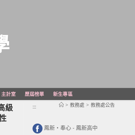
學
主計室
歷屆榜單
新生專區
>
教務處
>
教務處公告
高級
:::
性
鳳新・奉心 - 鳳新高中