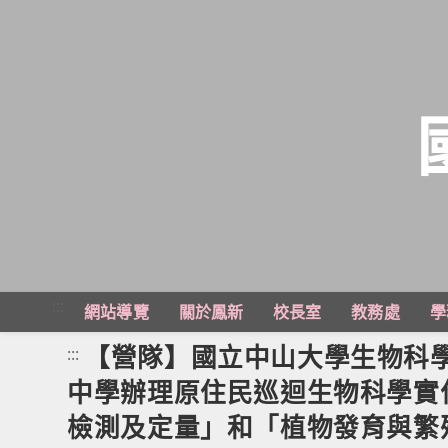
跳
轉
至
主
:::
網站導覽
關於鳳新
校長室
教務處
學
要
內
【營隊】國立中山大學生物科學系
:::
容
中學辦理原住民巡迴生物科學實
檢測及定量」和「植物發育與繁