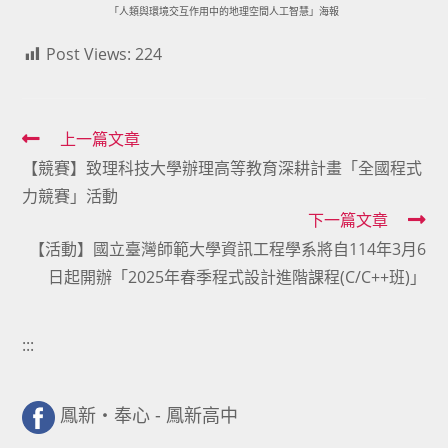
「人類與環境交互作用中的地理空間人工智慧」海報
Post Views:
224
Read
上一篇文章
【競賽】致理科技大學辦理高等教育深耕計畫「全國程式
more
力競賽」活動
articles
下一篇文章
【活動】國立臺灣師範大學資訊工程學系將自114年3月6
日起開辦「2025年春季程式設計進階課程(C/C++班)」
:::
鳳新・奉心 - 鳳新高中