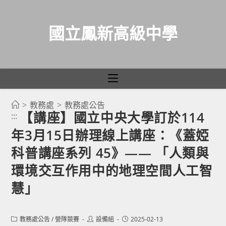
國立鳳新高級中學
>
教務處
>
教務處公告
跳
【講座】國立中央大學訂於114
:::
轉
年3月15日辦理線上講座：《蓋婭
至
主
科普講座系列 45》—— 「人類與
要
環境交互作用中的地理空間人工智
內
慧」
容
Post
Post
Post
教務處公告
/
營隊競賽
設備組
2025-02-13