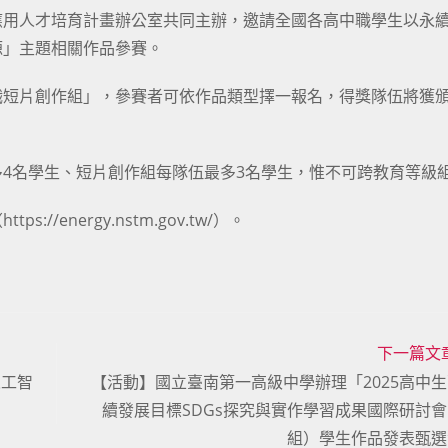
應用人才培育計畫辦公室共同主辦，邀請全國各高中職學生以永
源」主題相關作品參賽。
職短片創作組」，參賽者可依作品類型擇一報名，得獎隊伍將獲
4名學生、短片創作組每隊伍最多3名學生，惟不可跨教育等級
energy.nstm.gov.tw/）。
下一篇文
人工智
【活動】國立臺南第一高級中學辦理「2025高中
續發展目標SDGs探究與實作學習成果國際研討
組）學生作品發表甄選