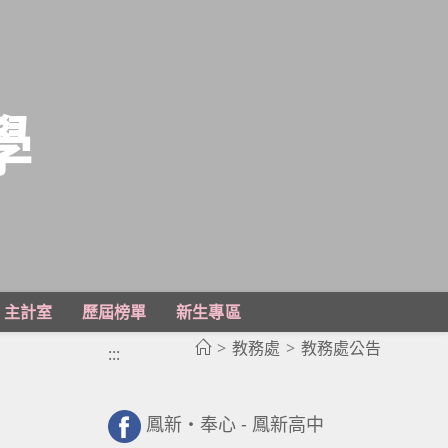
學
主計室
歷屆榜單
新生專區
>
教務處
>
教務處公告
:::
鳳新・奉心 - 鳳新高中