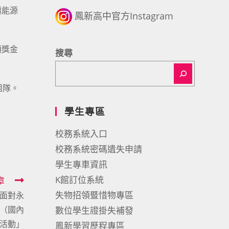
續能源
鳳新高中官方Instagram
頒獎金
搜尋
組隊。
學生專區
校務系統入口
校務系統密碼遺失申請
學生專車資訊
K館訂位系統
章
失物招領暨惜物專區
生面對永
會（國內
數位學生證掛失補發
活動」
鳳新學習歷程專區