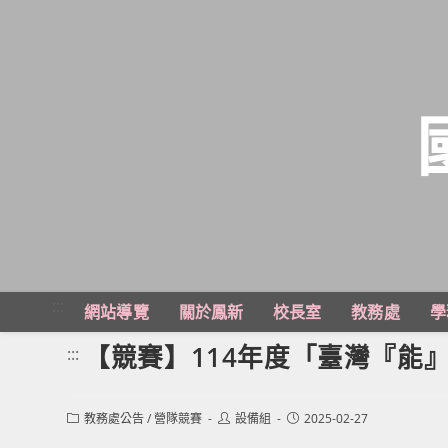
跳
轉
至
主
:::
網站導覽
關於鳳新
校長室
教務處
學
要
內
【競賽】114年度「臺灣『能
:::
容
Post
Post
Post
教務處公告
/
營隊競賽
設備組
2025-02-27
category:
author:
published: