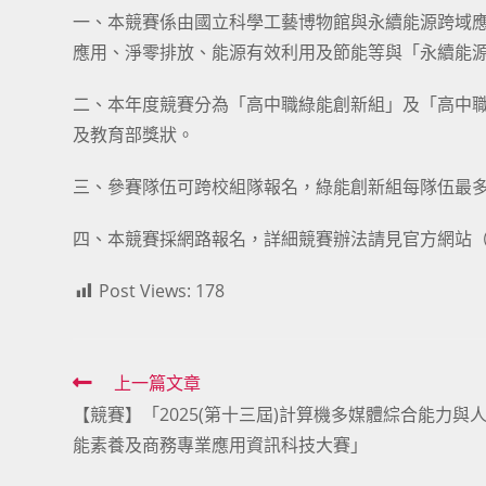
一、本競賽係由國立科學工藝博物館與永續能源跨域
應用、淨零排放、能源有效利用及節能等與「永續能
二、本年度競賽分為「高中職綠能創新組」及「高中
及教育部獎狀。
三、參賽隊伍可跨校組隊報名，綠能創新組每隊伍最多
四、本競賽採網路報名，詳細競賽辦法請見官方網站（https://
Post Views:
178
Read
上一篇文章
【競賽】「2025(第十三屆)計算機多媒體綜合能力與
more
能素養及商務專業應用資訊科技大賽」
articles