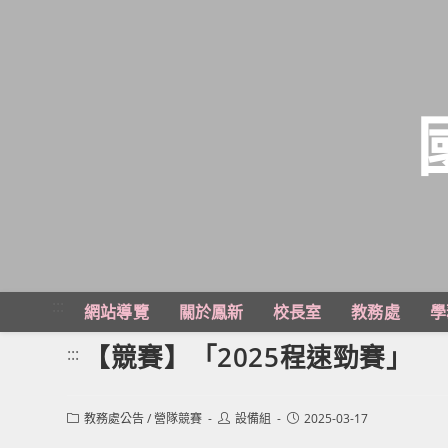
跳
轉
至
主
:::
網站導覽
關於鳳新
校長室
教務處
學
要
內
【競賽】「2025程速勁賽」
:::
容
Post
Post
Post
教務處公告
/
營隊競賽
設備組
2025-03-17
category:
author:
published: