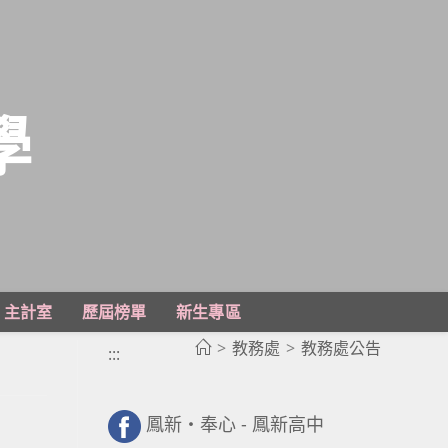
學
主計室
歷屆榜單
新生專區
>
教務處
>
教務處公告
:::
鳳新・奉心 - 鳳新高中