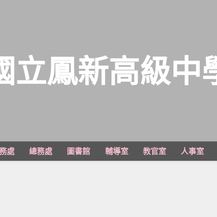
國立鳳新高級中
務處
總務處
圖書館
輔導室
教官室
人事室