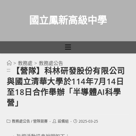
國立鳳新高級中學
>
教務處
>
教務處公告
跳
【營隊】科林研發股份有限公司
:::
轉
與國立清華大學於114年7月14日
至
主
至18日合作舉辦「半導體AI科學
要
營」
內
容
Post
Post
Post
教務處公告
/
營隊競賽
設備組
2025-03-25
category:
author:
published: