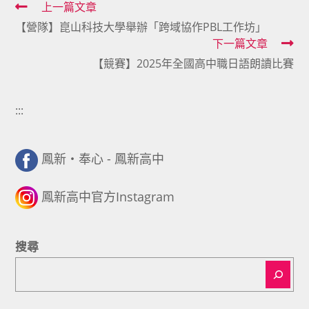
Read
上一篇文章
【營隊】崑山科技大學舉辦「跨域協作PBL工作坊」
more
下一篇文章
articles
【競賽】2025年全國高中職日語朗讀比賽
:::
鳳新・奉心 - 鳳新高中
鳳新高中官方Instagram
搜尋