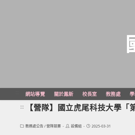
跳
轉
至
主
:::
網站導覽
關於鳳新
校長室
教務處
學
要
內
【營隊】國立虎尾科技大學「第
:::
容
Post
Post
Post
教務處公告
/
營隊競賽
設備組
2025-03-31
category:
author:
published: