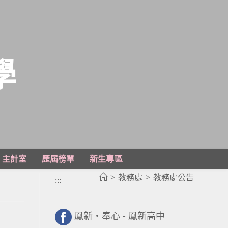
學
主計室
歷屆榜單
新生專區
>
教務處
>
教務處公告
:::
鳳新・奉心 - 鳳新高中