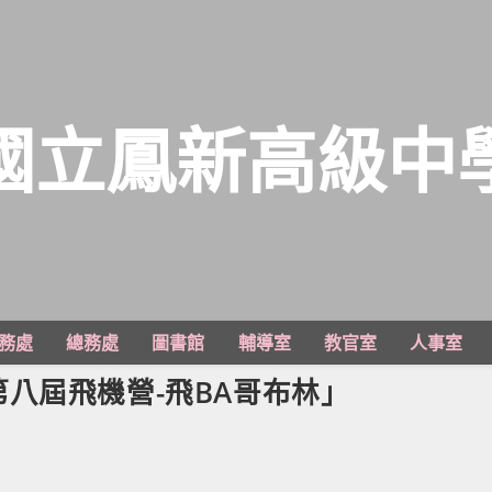
國立鳳新高級中
務處
總務處
圖書館
輔導室
教官室
人事室
八屆飛機營-飛BA哥布林」