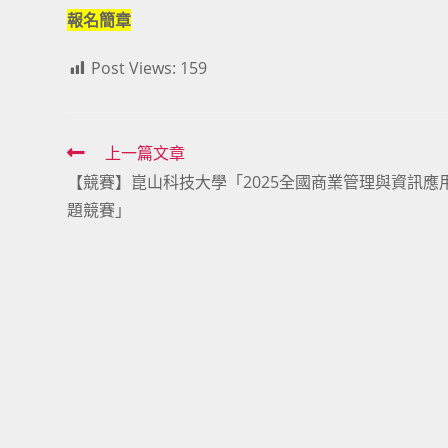
報名簡章
Post Views:
159
Read
上一篇文章
【競賽】崑山科技大學「2025全國商業管理與資訊應
more
題競賽」
articles