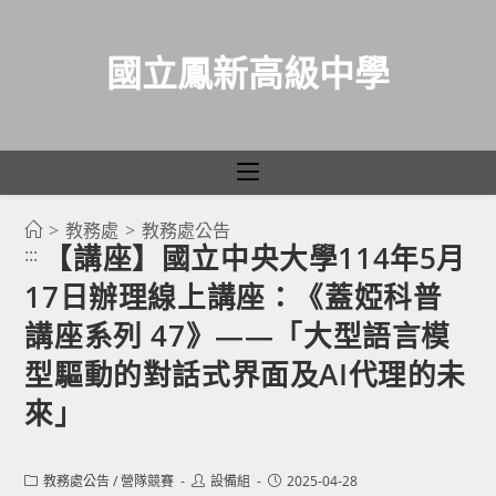
國立鳳新高級中學
>
教務處
>
教務處公告
跳
【講座】國立中央大學114年5月
:::
轉
17日辦理線上講座：《蓋婭科普
至
主
講座系列 47》——「大型語言模
要
型驅動的對話式界面及AI代理的未
內
來」
容
Post
Post
Post
教務處公告
/
營隊競賽
設備組
2025-04-28