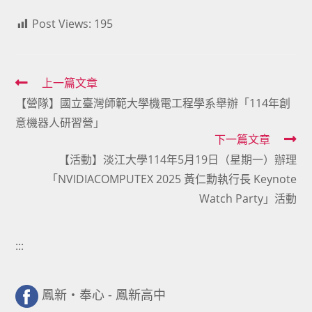
Post Views:
195
Read
上一篇文章
【營隊】國立臺灣師範大學機電工程學系舉辦「114年創
more
意機器人研習營」
articles
下一篇文章
【活動】淡江大學114年5月19日（星期一）辦理
「NVIDIACOMPUTEX 2025 黃仁勳執行長 Keynote
Watch Party」活動
:::
鳳新・奉心 - 鳳新高中