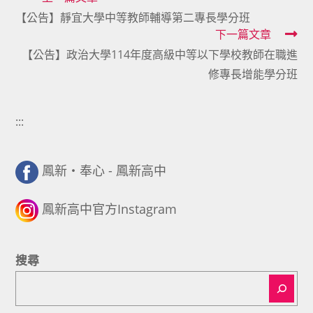
Read
【公告】靜宜大學中等教師輔導第二專長學分班
more
下一篇文章
articles
【公告】政治大學114年度高級中等以下學校教師在職進
修專長增能學分班
:::
鳳新・奉心 - 鳳新高中
鳳新高中官方Instagram
搜尋