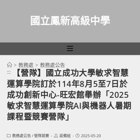
國立鳳新高級中學
>
教務處
>
教務處公告
跳
【營隊】國立成功大學敏求智慧
:::
轉
運算學院訂於114年8月5至7日於
至
主
成功創新中心-旺宏館舉辦「2025
要
敏求智慧運算學院AI與機器人暑期
內
課程暨競賽營隊」
容
Post
Post
Post
教務處公告
/
營隊競賽
設備組
2025-05-20