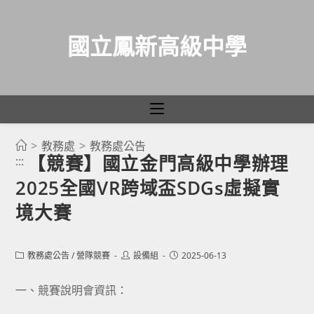
國立鳳新高級中學
>
教務處
>
教務處公告
跳
【競賽】國立金門高級中學辦理
:::
轉
2025全國VR跨域盃SDGs虛擬實
至
主
境大賽
要
內
Post
Post
Post
教務處公告
/
營隊競賽
設備組
2025-06-13
容
category:
author:
published:
一、競賽說明會資訊：