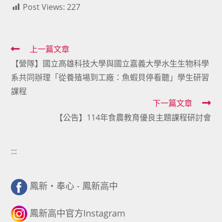
Post Views:
227
Read
上一篇文章
【營隊】國立高雄科技大學與國立嘉義大學水生生物科學
more
系共同辦理「從養殖場到工廠：魚蝦貝停看聽」學生研習
articles
課程
下一篇文章
【公告】114年食農教育優良主題課程研討會
:::
鳳新・奉心 - 鳳新高中
鳳新高中官方Instagram