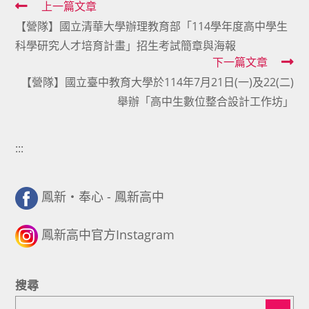
Read
上一篇文章
【營隊】國立清華大學辦理教育部「114學年度高中學生
more
科學研究人才培育計畫」招生考試簡章與海報
articles
下一篇文章
【營隊】國立臺中教育大學於114年7月21日(一)及22(二)
舉辦「高中生數位整合設計工作坊」
:::
鳳新・奉心 - 鳳新高中
鳳新高中官方Instagram
搜尋