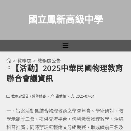
國立鳳新高級中學
>
教務處
>
教務處公告
跳
【活動】2025中華民國物理教育
:::
轉
聯合會議資訊
至
主
要
Post
Post
Post
教務處公告
/
營隊競賽
設備組
2025-07-04
category:
author:
published:
內
容
一、旨案活動係結合物理教育之學會年會、學術研討、教
學示範等三會，提供交流平台，俾利激發物理教學、活絡
科普推廣；同時辦理壁報論文分組競賽，取成績前三名及