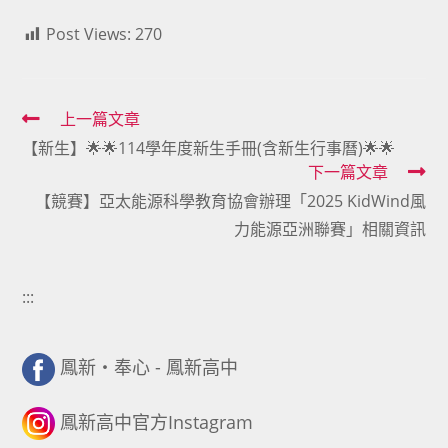
Post Views:
270
Read
上一篇文章
【新生】🌟🌟114學年度新生手冊(含新生行事曆)🌟🌟
more
下一篇文章
articles
【競賽】亞太能源科學教育協會辦理「2025 KidWind風
力能源亞洲聯賽」相關資訊
:::
鳳新・奉心 - 鳳新高中
鳳新高中官方Instagram