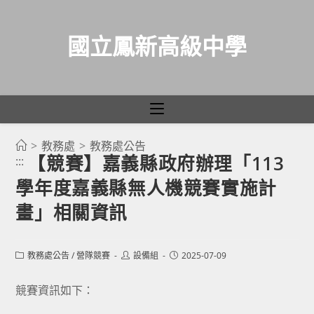
國立鳳新高級中學
>
教務處
>
教務處公告
跳
【競賽】嘉義縣政府辦理「113
:::
轉
學年度嘉義縣無人機競賽實施計
至
主
畫」相關資訊
要
內
Post
Post
Post
教務處公告
/
營隊競賽
設備組
2025-07-09
容
category:
author:
published:
競賽資訊如下：