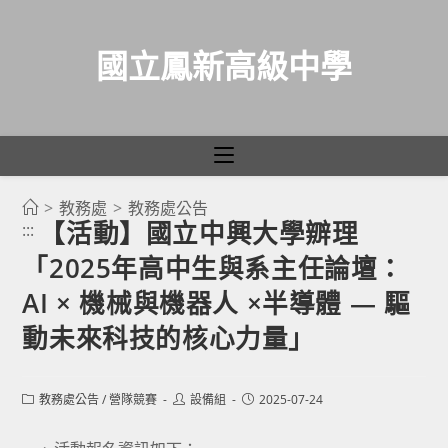
國立鳳新高級中學
>
教務處
>
教務處公告
跳
【活動】國立中興大學辧理
:::
轉
「2025年高中生與系主任論壇：
至
主
AI × 機械與機器人 ×半導體 — 驅
要
動未來科技的核心力量」
內
容
Post
Post
Post
教務處公告
/
營隊競賽
設備組
2025-07-24
category:
author:
published: