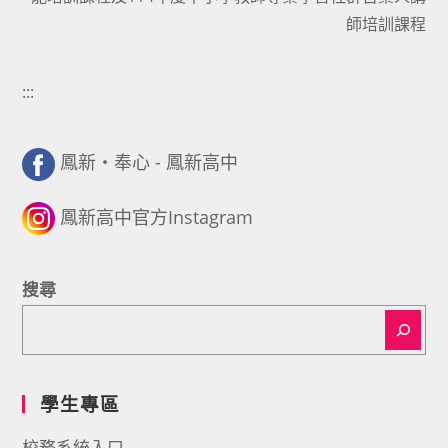
師培訓課程
:::
鳳新・奉心 - 鳳新高中
鳳新高中官方Instagram
搜尋
學生專區
校務系統入口