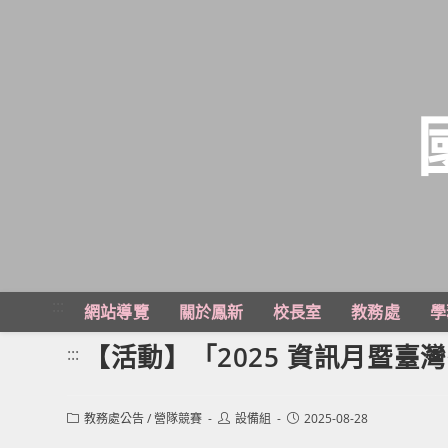
跳
轉
至
主
:::
網站導覽
關於鳳新
校長室
教務處
學
要
內
【活動】「2025 資訊月暨臺
:::
容
Post
Post
Post
教務處公告
/
營隊競賽
設備組
2025-08-28
category:
author:
published: