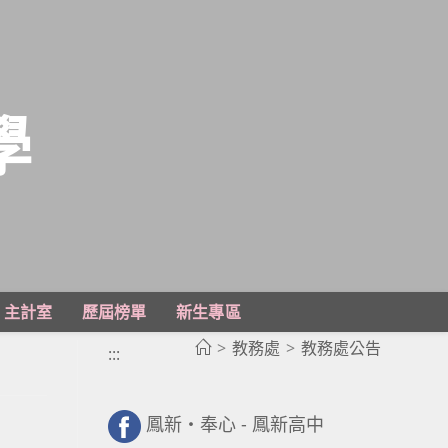
學
主計室
歷屆榜單
新生專區
>
教務處
>
教務處公告
:::
鳳新・奉心 - 鳳新高中