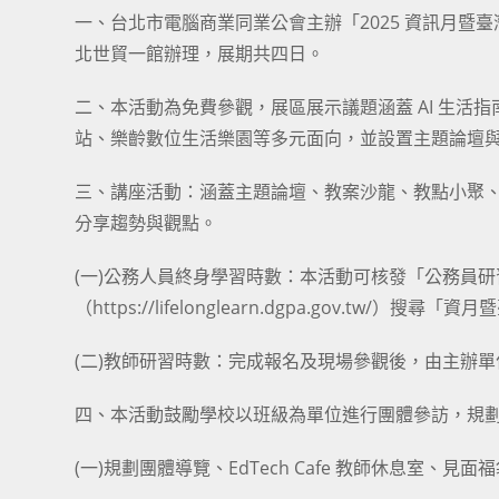
一、台北市電腦商業同業公會主辦「2025 資訊月暨臺灣教育
北世貿一館辦理，展期共四日。
二、本活動為免費參觀，展區展示議題涵蓋 AI 生
站、樂齡數位生活樂園等多元面向，並設置主題論壇
三、講座活動：涵蓋主題論壇、教案沙龍、教點小聚
分享趨勢與觀點。
(一)公務人員終身學習時數：本活動可核發「公務員研
（https://lifelonglearn.dgpa.gov.
(二)教師研習時數：完成報名及現場參觀後，由主辦
四、本活動鼓勵學校以班級為單位進行團體參訪，規
(一)規劃團體導覽、EdTech Cafe 教師休息室、見