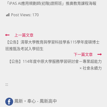
「iPAS AI應用規劃師(初階)證照班」推廣教育課程海報
Post Views:
170
Read
上一篇文章
【公告】清華大學教育與學習科技學系115學年度碩博士
more
班推甄及考試入學招生
articles
下一篇文章
【公告】114年度中原大學服務學習研討會－專業超能力
× 社會永續力
:::
鳳新・奉心 - 鳳新高中