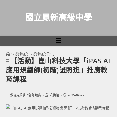
國立鳳新高級中學
>
教務處
>
教務處公告
跳
【活動】崑山科技大學「iPAS AI
:::
轉
應用規劃師(初階)證照班」推廣教
至
主
育課程
要
內
Post
Post
Post
教務處公告
/
營隊競賽
設備組
2025-09-22
容
category:
author:
published: