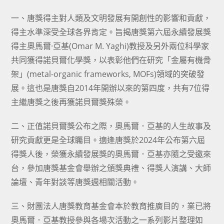
category:
author:
published:
一、唐獎得主對人類及文明發展有開創性的影響和貢獻，
得主水準深受全球各界肯定。旨揭唐獎第六屆永續發展獎
得主奧馬爾·亞基(Omar M. Yaghi)教授及另外兩位科學家
共同獲得諾貝爾化學獎，以表彰他們在研究「金屬有機骨
架」(metal-organic frameworks, MOFs)領域的突破發
展。這也是唐獎自2014年開辦以來的第四度，共有7位得
主繼唐獎之後再獲諾貝爾獎殊榮。
二、正值諾貝爾獎公布之際，奧馬爾．亞基的人生故事及
研究貢獻更是全球矚目。適逢唐獎於2024年公布第六屆
得獎人後，榮獲永續發展獎的奧馬爾．亞基亦隨之受邀來
台，參加唐獎基金會舉辦之頒獎典禮、得獎人演講、大師
論壇、青年對談等唐獎週相關活動。
三、財團法人唐獎教育基金會本於教育推廣目的，業已將
奧馬爾．亞基教授參與各場次活動之一系列影片整理如