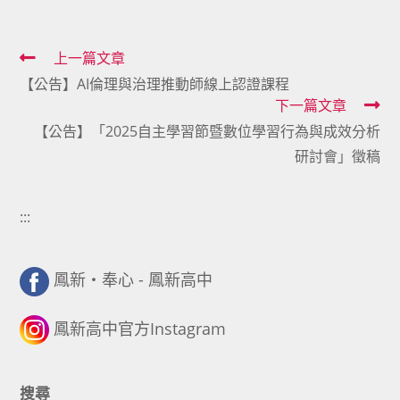
Read
上一篇文章
【公告】AI倫理與治理推動師線上認證課程
more
下一篇文章
articles
【公告】「2025自主學習節暨數位學習行為與成效分析
研討會」徵稿
:::
鳳新・奉心 - 鳳新高中
鳳新高中官方Instagram
搜尋