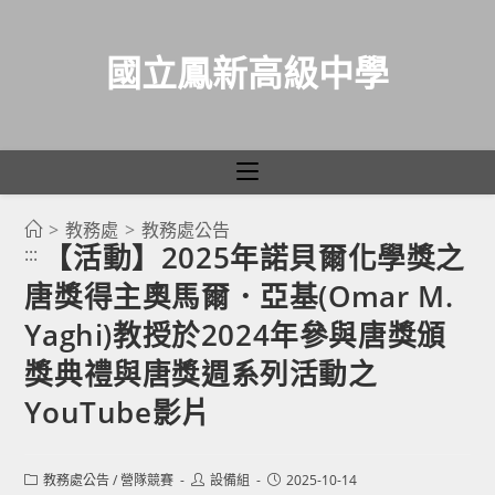
國立鳳新高級中學
>
教務處
>
教務處公告
跳
【活動】2025年諾貝爾化學獎之
:::
轉
唐獎得主奧馬爾．亞基(Omar M.
至
主
Yaghi)教授於2024年參與唐獎頒
要
獎典禮與唐獎週系列活動之
內
YouTube影片
容
Post
Post
Post
教務處公告
/
營隊競賽
設備組
2025-10-14