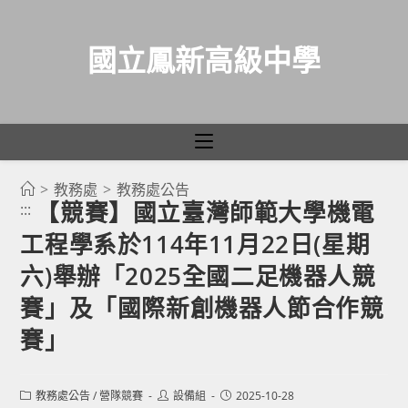
國立鳳新高級中學
>
教務處
>
教務處公告
跳
【競賽】國立臺灣師範大學機電
:::
轉
工程學系於114年11月22日(星期
至
主
六)舉辦「2025全國二足機器人競
要
賽」及「國際新創機器人節合作競
內
賽」
容
Post
Post
Post
教務處公告
/
營隊競賽
設備組
2025-10-28