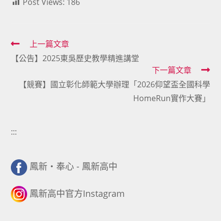
Post Views:
186
Read
上一篇文章
【公告】2025東吳歷史教學精進講堂
more
下一篇文章
articles
【競賽】國立彰化師範大學辦理「2026仰望盃全國科學
HomeRun實作大賽」
:::
鳳新・奉心 - 鳳新高中
鳳新高中官方Instagram