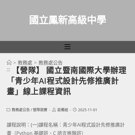
國立鳳新高級中學
>
教務處
>
教務處公告
跳
【營隊】 國立暨南國際大學辦理
:::
轉
「青少年AI程式設計先修推廣計
至
主
畫」線上課程資訊
要
內
Post
Post
Post
教務處公告
/
營隊競賽
設備組
2025-11-01
容
category:
author:
published:
課程說明：(一)課程名稱：青少年AI程式設計先修推廣計
畫（Python 基礎班、C 語言進階班）