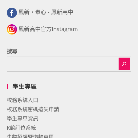
鳳新・奉心 - 鳳新高中
鳳新高中官方Instagram
搜尋
學生專區
校務系統入口
校務系統密碼遺失申請
學生專車資訊
K館訂位系統
失物招領暨惜物專區