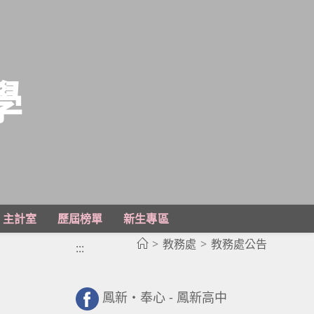
學
主計室
歷屆榜單
新生專區
>
教務處
>
教務處公告
:::
鳳新・奉心 - 鳳新高中