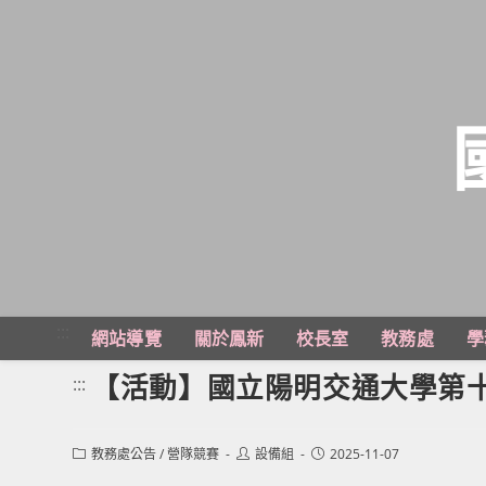
跳
轉
至
主
:::
網站導覽
關於鳳新
校長室
教務處
學
要
內
【活動】國立陽明交通大學第十
:::
容
Post
Post
Post
教務處公告
/
營隊競賽
設備組
2025-11-07
category:
author:
published: