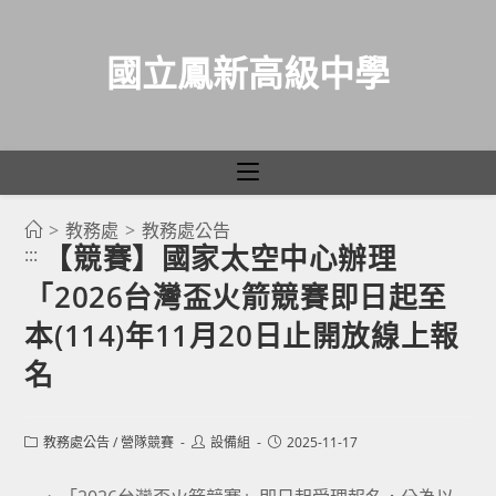
國立鳳新高級中學
>
教務處
>
教務處公告
跳
【競賽】國家太空中心辦理
:::
轉
「2026台灣盃火箭競賽即日起至
至
主
本(114)年11月20日止開放線上報
要
名
內
容
Post
Post
Post
教務處公告
/
營隊競賽
設備組
2025-11-17
category:
author:
published: