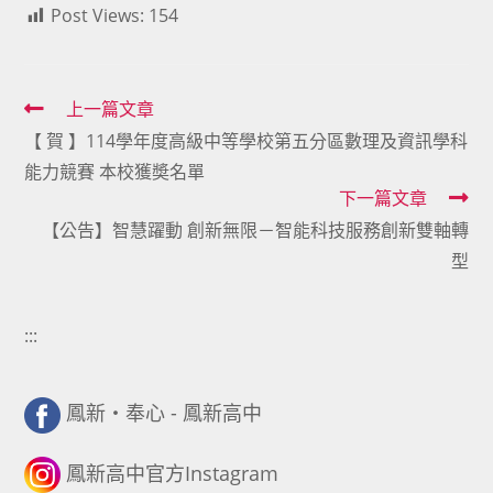
Post Views:
154
Read
上一篇文章
【 賀 】114學年度高級中等學校第五分區數理及資訊學科
more
能力競賽 本校獲奬名單
articles
下一篇文章
【公告】智慧躍動 ️創新無限－智能科技服務創新雙軸轉
型
:::
鳳新・奉心 - 鳳新高中
鳳新高中官方Instagram