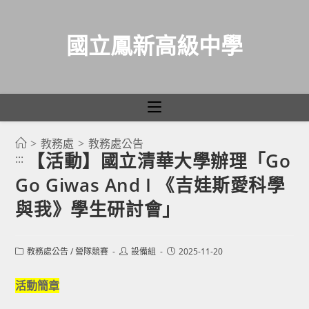
國立鳳新高級中學
>
教務處
>
教務處公告
跳
【活動】國立清華大學辦理「Go
:::
轉
Go Giwas And I 《吉娃斯愛科學
至
主
與我》學生研討會」
要
內
Post
Post
Post
教務處公告
/
營隊競賽
設備組
2025-11-20
容
category:
author:
published:
活動簡章