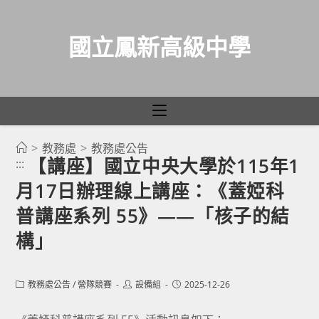
國立鳳新高級中學
>
教務處
>
教務處公告
跳
【講座】國立中央大學於115年1
:::
轉
月17日辦理線上講座：《蓋婭科
至
主
普講座系列 55》——「核子的結
要
構」
內
容
Post
Post
Post
教務處公告
/
營隊競賽
設備組
2025-12-26
category:
author:
published: