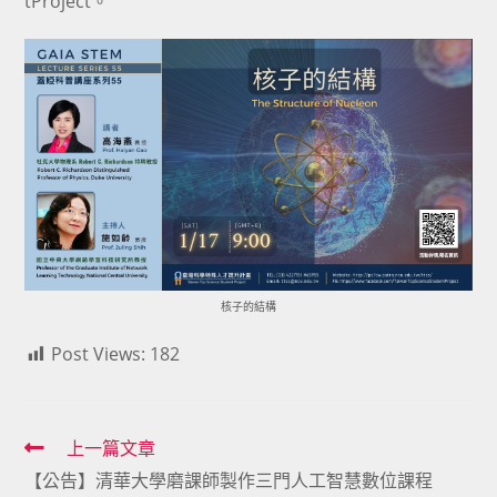
tProject。
核子的結構
Post Views:
182
Read
上一篇文章
【公告】清華大學磨課師製作三門人工智慧數位課程
more